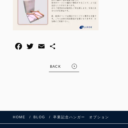
F
T
E
共
a
wi
m
有
c
tt
ail
BACK
e
er
b
o
o
k
HOME
BLOG
卒業記念ハンガー オプション