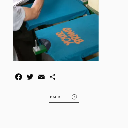
F
T
E
共
a
wi
m
有
c
tt
ail
BACK
e
er
b
o