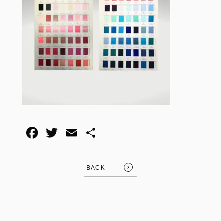
F
T
E
共
a
wi
m
有
c
tt
ail
BACK
e
er
b
o