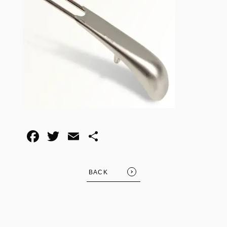
F
T
E
共
a
wi
m
有
c
tt
ail
BACK
e
er
b
o