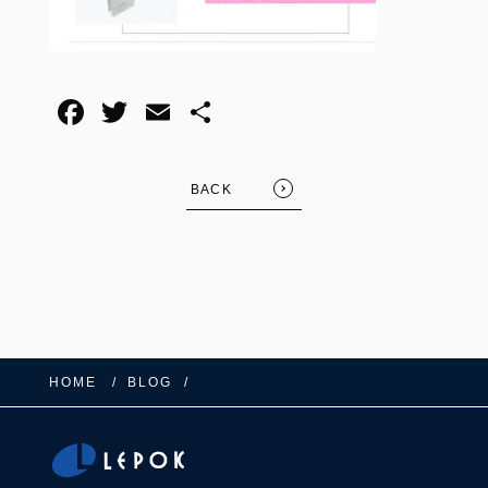
F
T
E
共
a
wi
m
有
c
tt
ail
BACK
e
er
b
o
o
k
HOME
BLOG